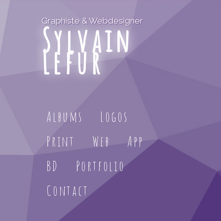
Graphiste & Webdesigner
Sylvain
Lefur
Albums
Logos
Print
Web
App
BD
Portfolio
Contact