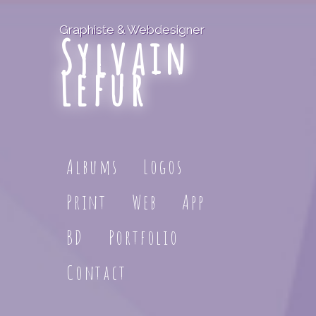
Graphiste & Webdesigner
Sylvain
Lefur
Albums
Logos
Print
Web
App
BD
Portfolio
Contact