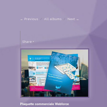
Previous
/
All albums
/
Next
Share
Plaquette commerciale Webforce