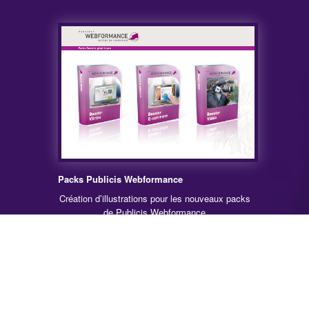
Packs Publicis Webformance
Création d’illustrations pour les nouveaux packs
de Publicis Webformance
Catégories
Print
Web
App
BD
Portfolio
Contact
Logos
Content RSS
© Sylvain Lefur